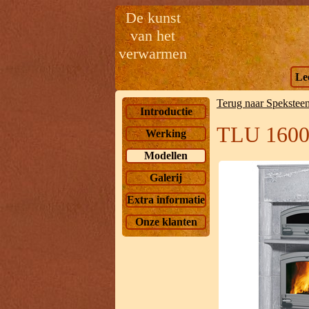
De kunst
van het
verwarmen
Le
Terug naar Spekstee
Introductie
TLU 1600
Werking
Modellen
Galerij
Extra informatie
Onze klanten