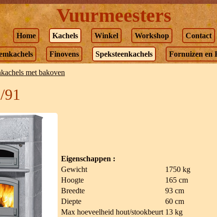
Vuurmeesters
Home
Kachels
Winkel
Workshop
Contact
emkachels
Finovens
Speksteenkachels
Fornuizen en 
nkachels met bakoven
/91
Eigenschappen :
Gewicht
1750 kg
Hoogte
165 cm
Breedte
93 cm
Diepte
60 cm
Max hoeveelheid hout/stookbeurt
13 kg