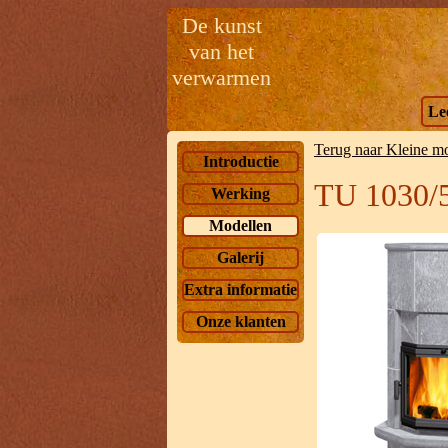
De kunst
van het
verwarmen
Le
Terug naar Kleine m
Introductie
TU 1030/
Werking
Modellen
Galerij
Extra informatie
Onze klanten