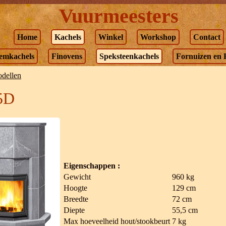
Vuurmeesters
Home
Kachels
Winkel
Workshop
Contact
emkachels
Finovens
Speksteenkachels
Fornuizen en 
odellen
5D
Eigenschappen :
Gewicht
960 kg
Hoogte
129 cm
Breedte
72 cm
Diepte
55,5 cm
Max hoeveelheid hout/stookbeurt
7 kg