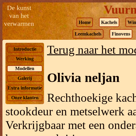
Vuurm
De kunst
van het
verwarmen
Home
Kachels
Win
Leemkachels
Finovens
Terug naar het mo
Introductie
Werking
Modellen
Olivia neljan
Galerij
Extra informatie
R
echthoekige kach
Onze klanten
stookdeur en metselwerk aa
Verkrijgbaar met een onder