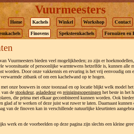
Vuurmeesters
Home
Kachels
Winkel
Workshop
Contact
emkachels
Finovens
Speksteenkachels
Fornuizen en 
ten
an Vuurmeesters bieden veel mogelijkheden; zo zijn er hoekmodellen, 
e woonsituatie of persoonlijke warmtewens hetzelfde is, kunnen alle
ast worden. Door onze vakkennis en ervaring is het vrij eenvoudig om e
n verwarmde zitbank of om een kachelwand op te hogen.
 met onze bouwers in onze toonzaal en op locatie blijkt welk model het 
n van de
stookdeur
,
asladedeur
en
reinigingsopeningen
het beste in het h
mplaren, die prima met elkaar gecombineerd kunnen worden. Ook bied
n glad af te werken of deze juist wat ruwer te laten. Daarnaast kunne
aag van de finoven kan in verschillende natuurlijke kleurtinten aangebr
s werk en de voorbeelden op deze pagina zijn slechts een kleine greep