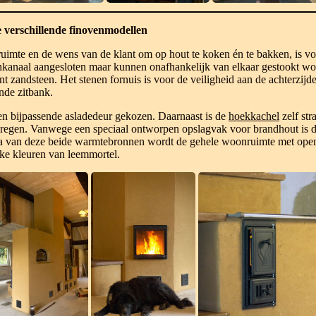
e verschillende finovenmodellen
ruimte en de wens van de klant om op hout te koken én te bakken, is 
enkanaal aangesloten maar kunnen onafhankelijk van elkaar gestookt wor
 zandsteen. Het stenen fornuis is voor de veiligheid aan de achterzijd
nde zitbank.
 en bijpassende asladedeur gekozen. Daarnaast is de
hoekkachel
zelf str
kregen. Vanwege een speciaal ontworpen opslagvak voor brandhout is d
ssa van deze beide warmtebronnen wordt de gehele woonruimte met o
jke kleuren van leemmortel.