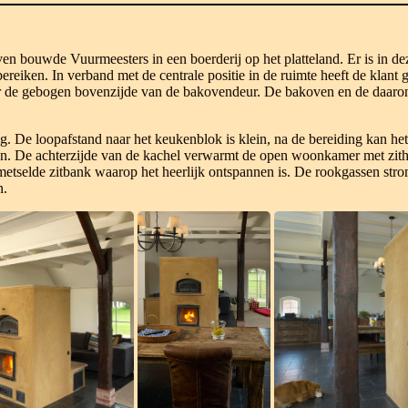
n bouwde Vuurmeesters in een boerderij op het platteland. Er is in de
ereiken. In verband met de centrale positie in de ruimte heeft de klan
r de gebogen bovenzijde van de bakovendeur. De bakoven en de daaron
lig. De loopafstand naar het keukenblok is klein, na de bereiding kan het
n. De achterzijde van de kachel verwarmt de open woonkamer met zit
etselde zitbank waarop het heerlijk ontspannen is. De rookgassen str
n.