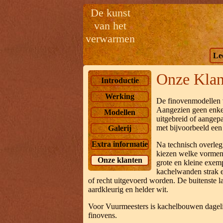
De kunst
van het
verwarmen
Le
Onze Klan
Introductie
Werking
De finovenmodellen v
Aangezien geen enkel
Modellen
uitgebreid of aangep
met bijvoorbeeld ee
Galerij
Extra informatie
Na technisch overleg
kiezen welke vorme
Onze klanten
grote en kleine exe
kachelwanden strak e
of recht uitgevoerd worden. De buitenste l
aardkleurig en helder wit.
Voor Vuurmeesters is kachelbouwen dagelijk
finovens.