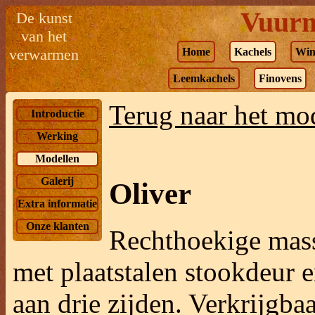
Vuurm
De kunst
van het
verwarmen
Home
Kachels
Win
Leemkachels
Finovens
Terug naar het mo
Introductie
Werking
Modellen
Galerij
Oliver
Extra informatie
Onze klanten
R
echthoekige mas
met plaatstalen stookdeur 
aan drie zijden. Verkrijgba