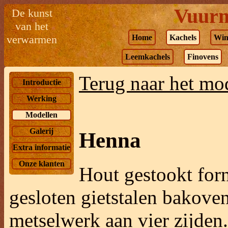
Vuurm
De kunst
van het
verwarmen
Home
Kachels
Win
Leemkachels
Finovens
Terug naar het mo
Introductie
Werking
Modellen
Galerij
Henna
Extra informatie
Onze klanten
Hout
gestookt for
gesloten gietstalen bakove
metselwerk aan vier zijden.