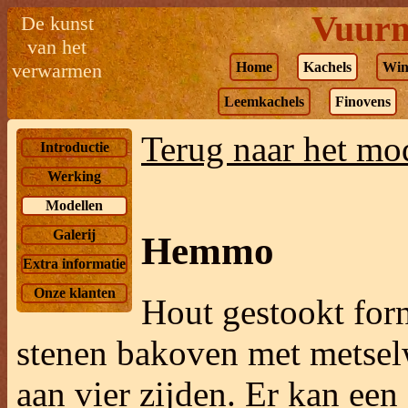
Vuurm
De kunst
van het
verwarmen
Home
Kachels
Win
Leemkachels
Finovens
Terug naar het mo
Introductie
Werking
Modellen
Galerij
Hemmo
Extra informatie
Onze klanten
Hout
gestookt for
stenen bakoven met metse
aan vier zijden. Er kan een