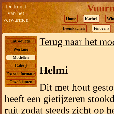
Vuurm
De kunst
van het
verwarmen
Home
Kachels
Win
Leemkachels
Finovens
Terug naar het mo
Introductie
Werking
Modellen
Galerij
Helmi
Extra informatie
Onze klanten
Dit met hout gesto
heeft een gietijzeren stoo
ruit zodat steeds zicht op h